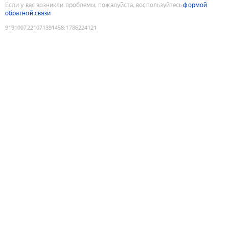
Если у вас возникли проблемы, пожалуйста, воспользуйтесь
формой
обратной связи
9191007221071391458
:
1786224121