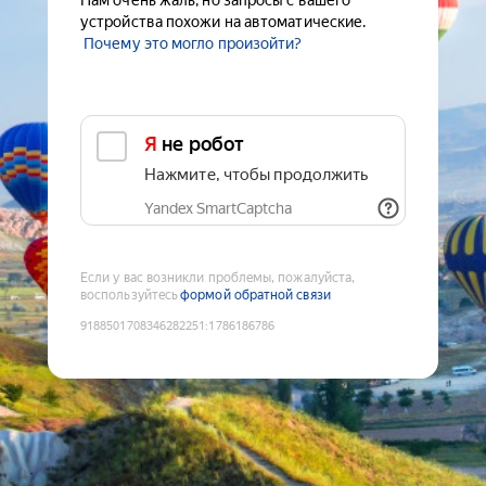
Нам очень жаль, но запросы с вашего
устройства похожи на автоматические.
Почему это могло произойти?
Я не робот
Нажмите, чтобы продолжить
Yandex SmartCaptcha
Если у вас возникли проблемы, пожалуйста,
воспользуйтесь
формой обратной связи
9188501708346282251
:
1786186786