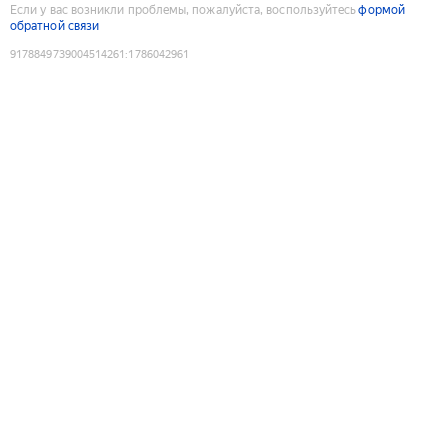
Если у вас возникли проблемы, пожалуйста, воспользуйтесь
формой
обратной связи
9178849739004514261
:
1786042961