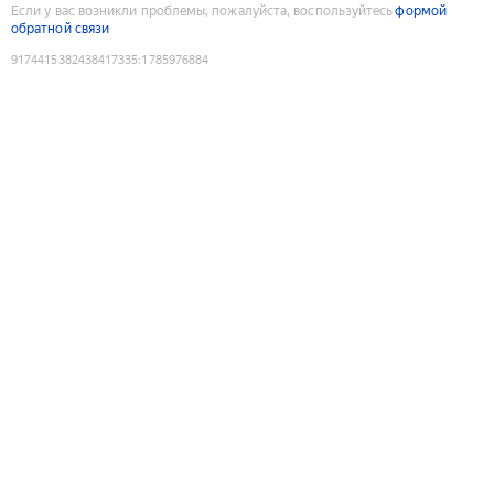
Если у вас возникли проблемы, пожалуйста, воспользуйтесь
формой
обратной связи
9174415382438417335
:
1785976884