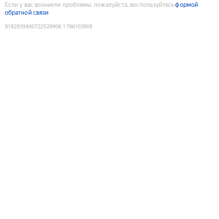
Если у вас возникли проблемы, пожалуйста, воспользуйтесь
формой
обратной связи
9182939840722528906
:
1786103908