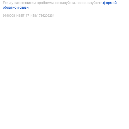
Если у вас возникли проблемы, пожалуйста, воспользуйтесь
формой
обратной связи
9190008146851171458
:
1786209234