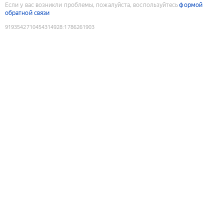
Если у вас возникли проблемы, пожалуйста, воспользуйтесь
формой
обратной связи
9193542710454314928
:
1786261903