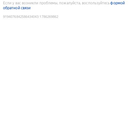
Если у вас возникли проблемы, пожалуйста, воспользуйтесь
формой
обратной связи
9194076842586434043
:
1786269862