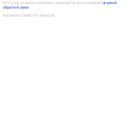
Если у вас возникли проблемы, пожалуйста, воспользуйтесь
формой
обратной связи
9187053691126695719
:
1786165209