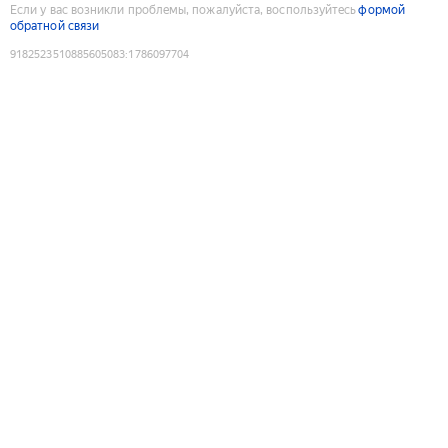
Если у вас возникли проблемы, пожалуйста, воспользуйтесь
формой
обратной связи
9182523510885605083
:
1786097704