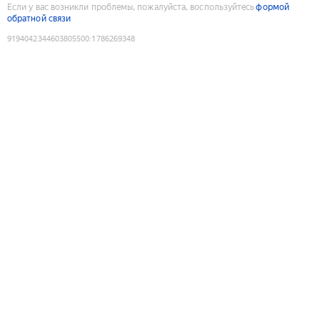
Если у вас возникли проблемы, пожалуйста, воспользуйтесь
формой
обратной связи
9194042344603805500
:
1786269348