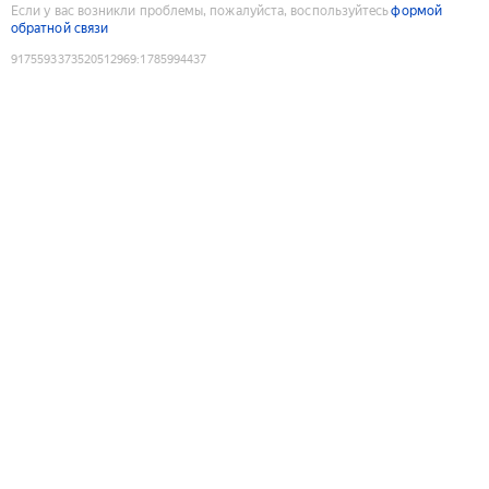
Если у вас возникли проблемы, пожалуйста, воспользуйтесь
формой
обратной связи
9175593373520512969
:
1785994437