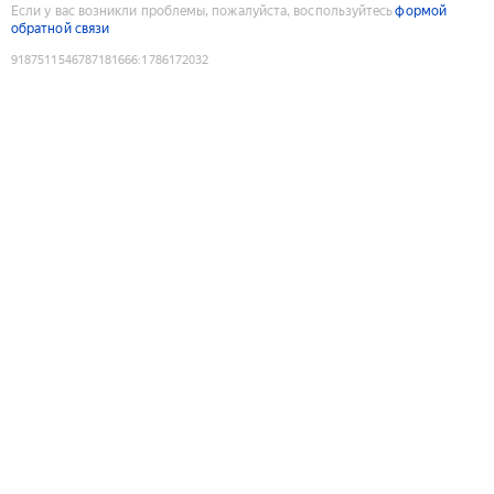
Если у вас возникли проблемы, пожалуйста, воспользуйтесь
формой
обратной связи
9187511546787181666
:
1786172032