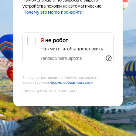
Нам очень жаль, но запросы с вашего
устройства похожи на автоматические.
Почему это могло произойти?
Я не робот
Нажмите, чтобы продолжить
Yandex SmartCaptcha
Если у вас возникли проблемы, пожалуйста,
воспользуйтесь
формой обратной связи
9183176643274635786
:
1786107437