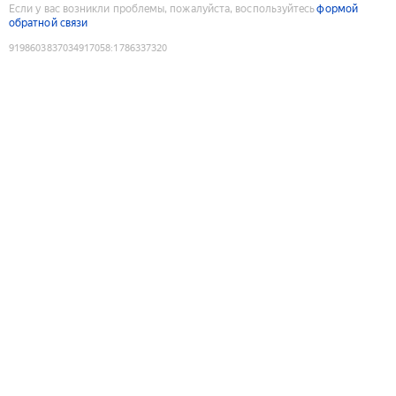
Если у вас возникли проблемы, пожалуйста, воспользуйтесь
формой
обратной связи
9198603837034917058
:
1786337320