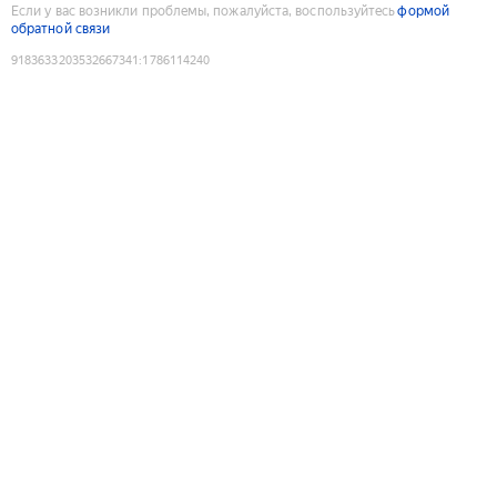
Если у вас возникли проблемы, пожалуйста, воспользуйтесь
формой
обратной связи
9183633203532667341
:
1786114240