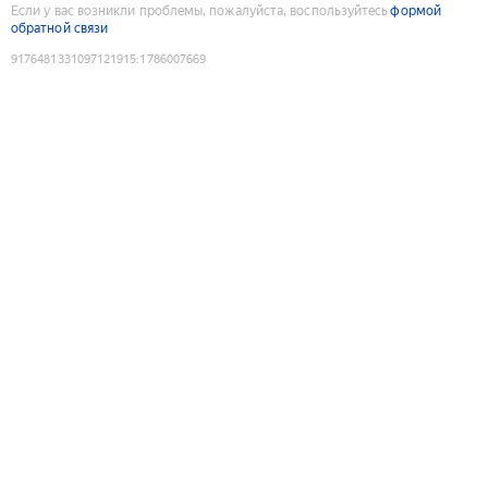
Если у вас возникли проблемы, пожалуйста, воспользуйтесь
формой
обратной связи
9176481331097121915
:
1786007669