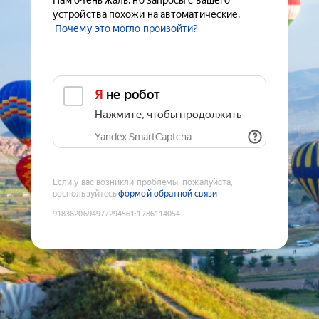
Нам очень жаль, но запросы с вашего
устройства похожи на автоматические.
Почему это могло произойти?
Я не робот
Нажмите, чтобы продолжить
Yandex SmartCaptcha
Если у вас возникли проблемы, пожалуйста,
воспользуйтесь
формой обратной связи
9183620694977294561
:
1786114054