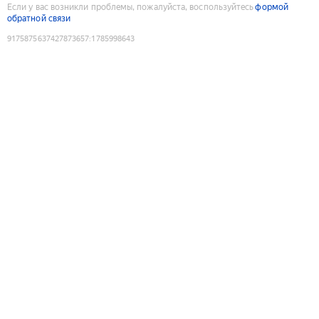
Если у вас возникли проблемы, пожалуйста, воспользуйтесь
формой
обратной связи
9175875637427873657
:
1785998643