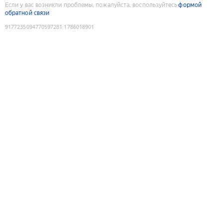
Если у вас возникли проблемы, пожалуйста, воспользуйтесь
формой
обратной связи
9177235094770597281
:
1786018901