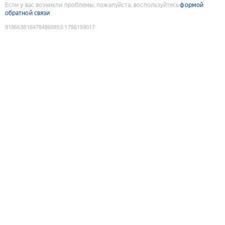
Если у вас возникли проблемы, пожалуйста, воспользуйтесь
формой
обратной связи
9186638164784860853
:
1786159017