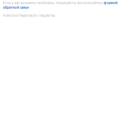
Если у вас возникли проблемы, пожалуйста, воспользуйтесь
формой
обратной связи
9195075677968074676
:
1786284746