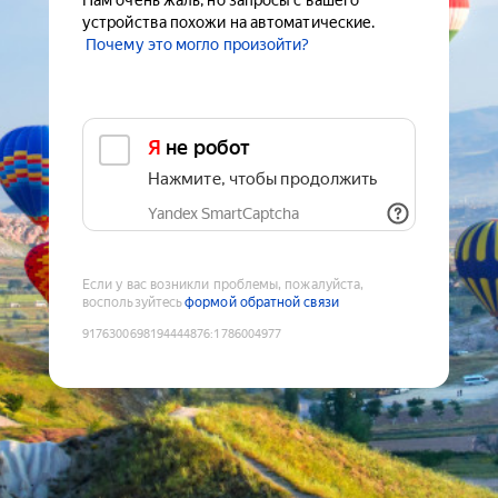
Нам очень жаль, но запросы с вашего
устройства похожи на автоматические.
Почему это могло произойти?
Я не робот
Нажмите, чтобы продолжить
Yandex SmartCaptcha
Если у вас возникли проблемы, пожалуйста,
воспользуйтесь
формой обратной связи
9176300698194444876
:
1786004977