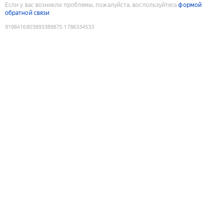
Если у вас возникли проблемы, пожалуйста, воспользуйтесь
формой
обратной связи
9198416803893389875
:
1786334533