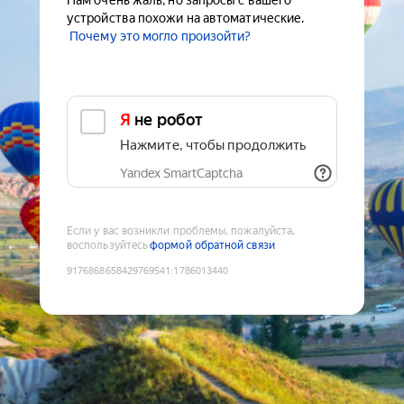
Нам очень жаль, но запросы с вашего
устройства похожи на автоматические.
Почему это могло произойти?
Я не робот
Нажмите, чтобы продолжить
Yandex SmartCaptcha
Если у вас возникли проблемы, пожалуйста,
воспользуйтесь
формой обратной связи
9176868658429769541
:
1786013440