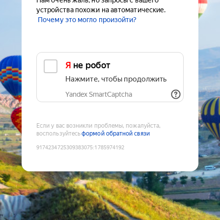
Нам очень жаль, но запросы с вашего
устройства похожи на автоматические.
Почему это могло произойти?
Я не робот
Нажмите, чтобы продолжить
Yandex SmartCaptcha
Если у вас возникли проблемы, пожалуйста,
воспользуйтесь
формой обратной связи
9174234725309383075
:
1785974192