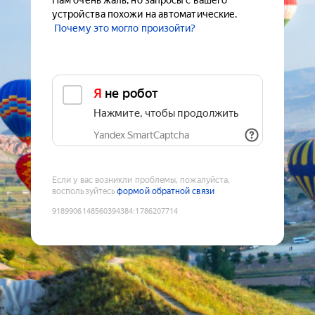
Нам очень жаль, но запросы с вашего
устройства похожи на автоматические.
Почему это могло произойти?
Я не робот
Нажмите, чтобы продолжить
Yandex SmartCaptcha
Если у вас возникли проблемы, пожалуйста,
воспользуйтесь
формой обратной связи
9189906148560394384
:
1786207714