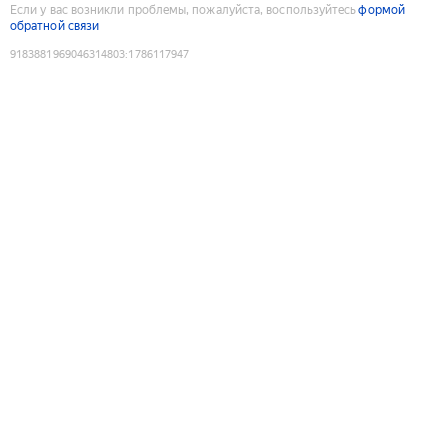
Если у вас возникли проблемы, пожалуйста, воспользуйтесь
формой
обратной связи
9183881969046314803
:
1786117947