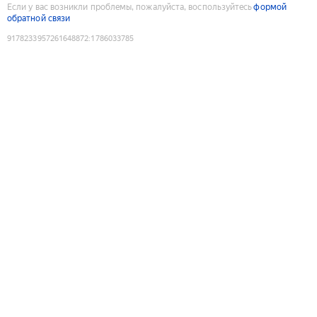
Если у вас возникли проблемы, пожалуйста, воспользуйтесь
формой
обратной связи
9178233957261648872
:
1786033785