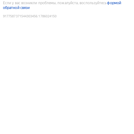
Если у вас возникли проблемы, пожалуйста, воспользуйтесь
формой
обратной связи
9177587371544303456
:
1786024150