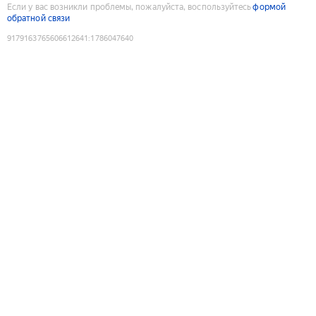
Если у вас возникли проблемы, пожалуйста, воспользуйтесь
формой
обратной связи
9179163765606612641
:
1786047640