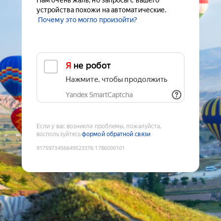
Нам очень жаль, но запросы с вашего
устройства похожи на автоматические.
Почему это могло произойти?
Я не робот
Нажмите, чтобы продолжить
Yandex SmartCaptcha
Если у вас возникли проблемы, пожалуйста,
воспользуйтесь
формой обратной связи
9175973456649523376
:
1786000101