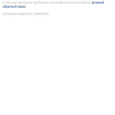
Если у вас возникли проблемы, пожалуйста, воспользуйтесь
формой
обратной связи
9176362981460697032
:
1786005905