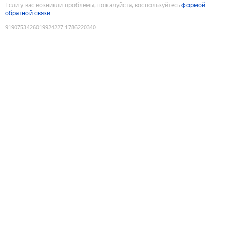
Если у вас возникли проблемы, пожалуйста, воспользуйтесь
формой
обратной связи
9190753426019924227
:
1786220340