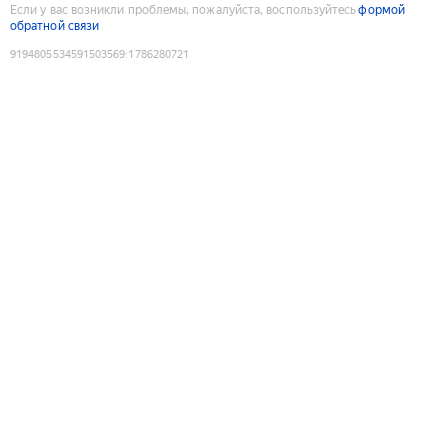
Если у вас возникли проблемы, пожалуйста, воспользуйтесь
формой
обратной связи
9194805534591503569
:
1786280721