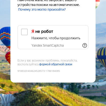
Нам очень жаль, но запросы с вашего
устройства похожи на автоматические.
Почему это могло произойти?
Я не робот
Нажмите, чтобы продолжить
Yandex SmartCaptcha
Если у вас возникли проблемы, пожалуйста,
воспользуйтесь
формой обратной связи
9188320404624528573
:
1786184085