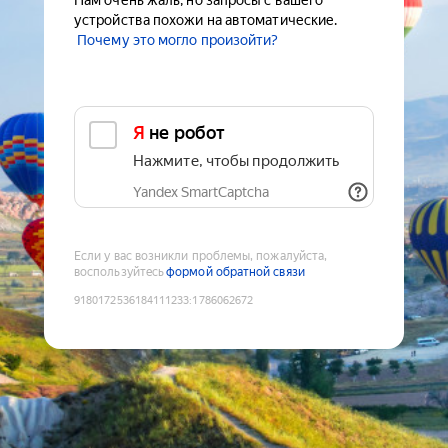
Нам очень жаль, но запросы с вашего
устройства похожи на автоматические.
Почему это могло произойти?
Я не робот
Нажмите, чтобы продолжить
Yandex SmartCaptcha
Если у вас возникли проблемы, пожалуйста,
воспользуйтесь
формой обратной связи
9180172536184111233
:
1786062672