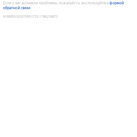
Если у вас возникли проблемы, пожалуйста, воспользуйтесь
формой
обратной связи
9190655002079551723
:
1786218873