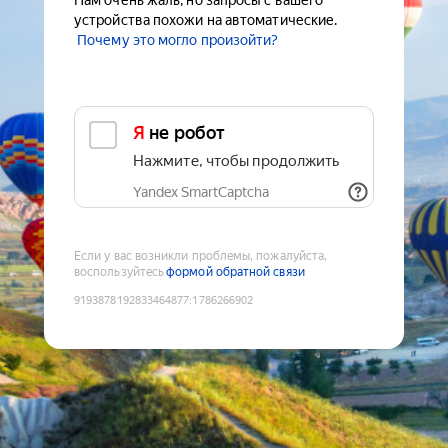
Нам очень жаль, но запросы с вашего
устройства похожи на автоматические.
Почему это могло произойти?
Я не робот
Нажмите, чтобы продолжить
Yandex SmartCaptcha
Если у вас возникли проблемы, пожалуйста,
воспользуйтесь
формой обратной связи
9193878192833464877
:
1786266902