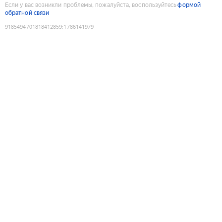
Если у вас возникли проблемы, пожалуйста, воспользуйтесь
формой
обратной связи
9185494701818412859
:
1786141979