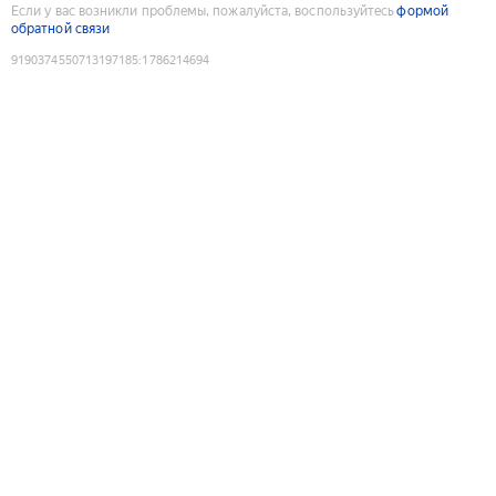
Если у вас возникли проблемы, пожалуйста, воспользуйтесь
формой
обратной связи
9190374550713197185
:
1786214694