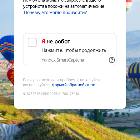
Нам очень жаль, но запросы с вашего
устройства похожи на автоматические.
Почему это могло произойти?
Я не робот
Нажмите, чтобы продолжить
Yandex SmartCaptcha
Если у вас возникли проблемы, пожалуйста,
воспользуйтесь
формой обратной связи
9187577164359222551
:
1786173010