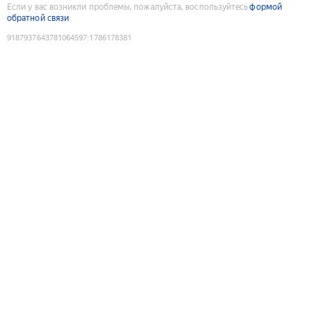
Если у вас возникли проблемы, пожалуйста, воспользуйтесь
формой
обратной связи
9187937643781064597
:
1786178381