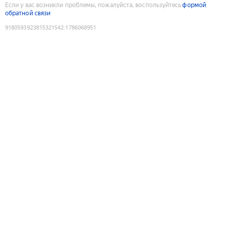
Если у вас возникли проблемы, пожалуйста, воспользуйтесь
формой
обратной связи
9180593923815321542
:
1786068951