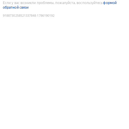
Если у вас возникли проблемы, пожалуйста, воспользуйтесь
формой
обратной связи
9188730258521337848
:
1786190192