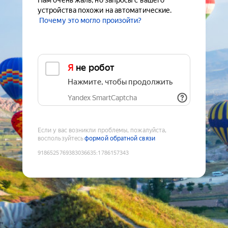
Нам очень жаль, но запросы с вашего
устройства похожи на автоматические.
Почему это могло произойти?
Я не робот
Нажмите, чтобы продолжить
Yandex SmartCaptcha
Если у вас возникли проблемы, пожалуйста,
воспользуйтесь
формой обратной связи
9186525769383036635
:
1786157343