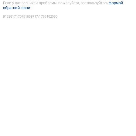
Если у вас возникли проблемы, пожалуйста, воспользуйтесь
формой
обратной связи
9182817170751659717
:
1786102080