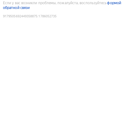
Если у вас возникли проблемы, пожалуйста, воспользуйтесь
формой
обратной связи
9179505692449358875
:
1786052735