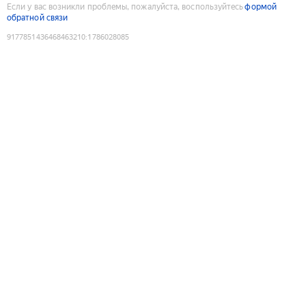
Если у вас возникли проблемы, пожалуйста, воспользуйтесь
формой
обратной связи
9177851436468463210
:
1786028085