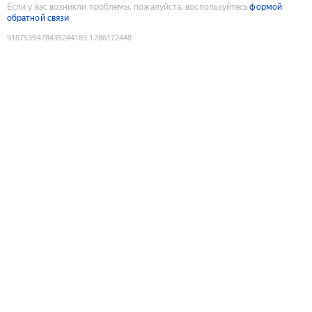
Если у вас возникли проблемы, пожалуйста, воспользуйтесь
формой
обратной связи
9187539478435244189
:
1786172448